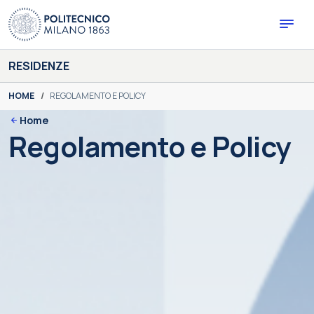
Vai
al
contenuto
RESIDENZE
You are here:
HOME
REGOLAMENTO E POLICY
Home
Regolamento e Policy